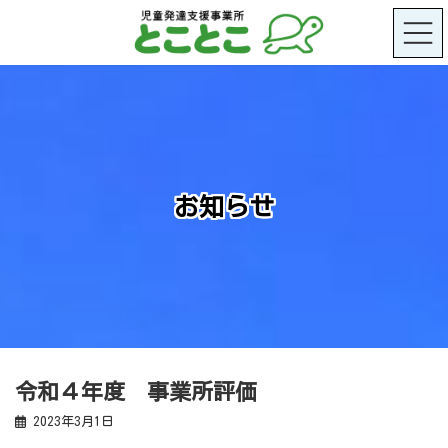
コ
ナ
ン
ビ
テ
ゲ
ン
ー
ツ
シ
へ
ョ
ス
ン
キ
に
ッ
移
プ
動
お知らせ
令和４年度 事業所評価
2023年3月1日