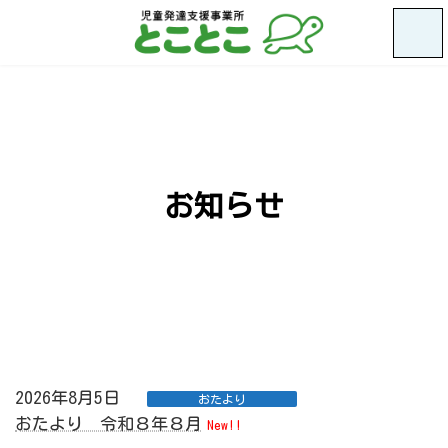
コ
ナ
ン
ビ
テ
ゲ
ン
ー
ツ
シ
へ
ョ
ス
ン
キ
に
ッ
移
プ
動
お知らせ
2026年8月5日
おたより
おたより 令和８年８月
New!!