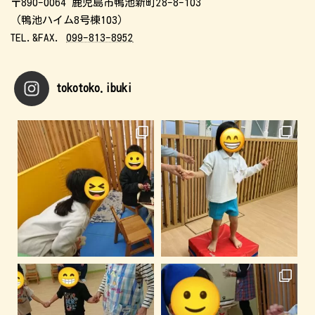
〒890-0064 鹿児島市鴨池新町28-8-103
（鴨池ハイム8号棟103）
TEL.&FAX.
099-813-8952
tokotoko.ibuki