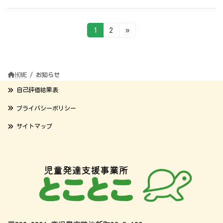
投
固
固
1
2
»
定
定
ペ
ペ
稿
ー
ー
ジ
ジ
の
HOME
お知らせ
ペ
自己評価結果表
ー
プライバシーポリシー
ジ
サイトマップ
送
り