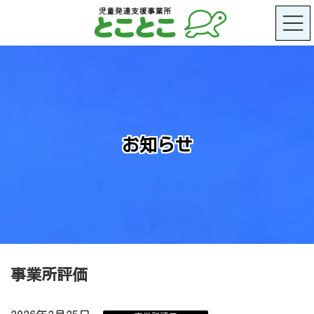
コ
ナ
ン
ビ
テ
ゲ
ン
ー
ツ
シ
へ
ョ
ス
ン
キ
に
ッ
移
プ
動
お知らせ
事業所評価