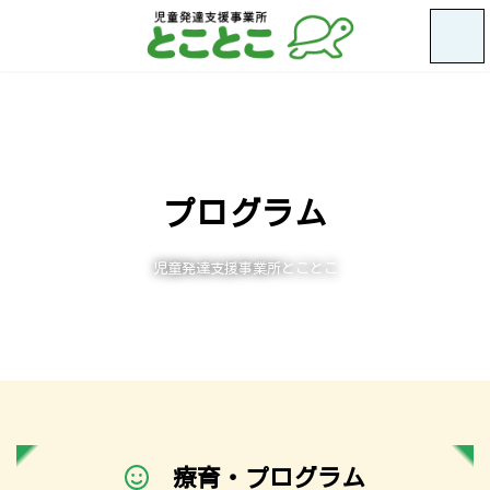
コ
ナ
ン
ビ
テ
ゲ
ン
ー
ツ
シ
へ
ョ
ス
ン
キ
に
ッ
移
プ
動
プログラム
児童発達支援事業所とことこ
療育・プログラム