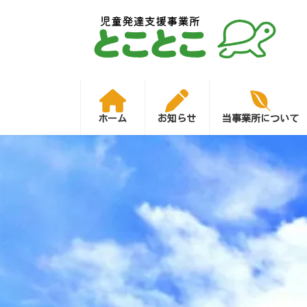
コ
ナ
ン
ビ
テ
ゲ
ン
ー
ツ
シ
へ
ョ
ス
ン
キ
に
ッ
移
プ
動
ホーム
お知らせ
当事業所について