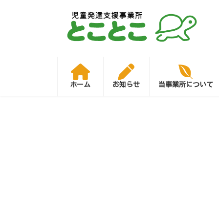
コ
ナ
ン
ビ
テ
ゲ
ン
ー
ツ
シ
へ
ョ
ス
ン
キ
に
ッ
移
プ
動
ホーム
お知らせ
当事業所について