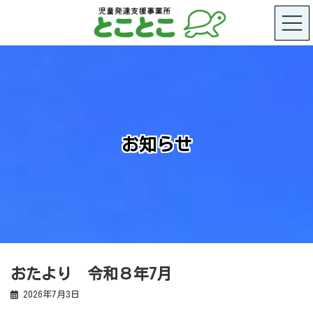
コ
ナ
ン
ビ
テ
ゲ
ン
ー
ツ
シ
へ
ョ
ス
ン
キ
に
ッ
移
プ
動
お知らせ
おたより 令和８年7月
2026年7月3日