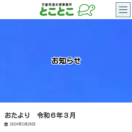
コ
ナ
ン
ビ
テ
ゲ
ン
ー
ツ
シ
へ
ョ
ス
ン
キ
に
ッ
移
プ
動
お知らせ
おたより 令和６年３月
2024年2月28日