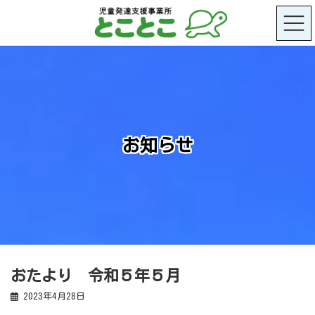
コ
ナ
ン
ビ
テ
ゲ
ン
ー
ツ
シ
へ
ョ
ス
ン
キ
に
ッ
移
プ
動
お知らせ
おたより 令和５年５月
2023年4月28日